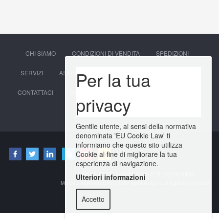
CHI SIAMO
CONDIZIONI DI VENDITA
SPEDIZIONI
Per la tua
SERVIZI
ASSISTENZA CLIENTI
SOCIAL
PRIVACY
CONTATTACI
MAPPA DEL SITO
ACCEDI
ACCOUNT
privacy
CARRELLO
Gentile utente, ai sensi della normativa
denominata 'EU Cookie Law' ti
informiamo che questo sito utilizza
Cookie al fine di migliorare la tua
esperienza di navigazione.
MEDIA-BYTE © 2026 P.IVA IT 01760900439
Ulteriori informazioni
Marchi e loghi presenti nel sito appartengono ai legittimi proprietari.
Accetto