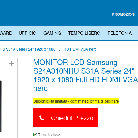
Menu
PROMOZIONI
WARE
UFFICIO
GAMING
TEMPO LIBERO
TELEFONIA
S31A Series 24" 1920 x 1080 Full HD HDMI VGA nero
MONITOR LCD Samsung
S24A310NHU S31A Series 24"
1920 x 1080 Full HD HDMI VGA
nero
Disponibilità limitata - contattateci prima di ordinare
Chiedi il Prezzo
Tasse incluse.