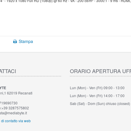
 - 1920 x 1080 Full HD (1080p) @ 60 Hz - VA - 200 cd/m² - 3000:1 - 9 ms - HDMI,
Stampa
ATTACI
ORARIO APERTURA UFF
YTE
Lun (Mon) - Ven (Fri)
09:00 - 13:00
ni,1 62019 Recanati
Lun (Mon) - Ven (Fri)
14:00 - 17:00
0719690730
Sab (Sat) - Dom (Sun)
chiuso (closed)
:+39 3287575802
sta@mediabyte.it
di contatto via web