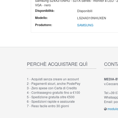
Samsung S24A310NHU - S31A Series - monitor a LED - 24"
VGA - nero
Disponibilità:
Disponibili
Modello:
LS24A310NHUXEN
Produttore:
SAMSUNG
PERCHÈ ACQUISTARE QUÌ
CONT
1 - Acquisti senza creare un account
MEDIA-B
2 - Pagamenti sicuri, anche PostePay
v.Ceccaro
3 - Zero spese con Carta di Credito
4 - Contrassegno gratuito fino a €100
Tel:+39 
5 - Spedizione gratuita oltre €500
Whatsapp
6 - Spedizioni rapide e assicurate
Email: po
7 - Reso facile entro 30 giorni
modulo 