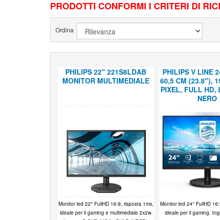
PRODOTTI CONFORMI I CRITERI DI RI
Ordina
PHILIPS 22" 221S8LDAB
PHILIPS V LINE 2
MONITOR MULTIMEDIALE
60,5 CM (23.8"), 
PIXEL, FULL HD, 
NERO
Monitor led 22" FullHD 16:9, risposta 1ms,
Monitor led 24" FullHD 16:
ideale per il gaming e multimediale 2x2w.
ideale per il gaming. In