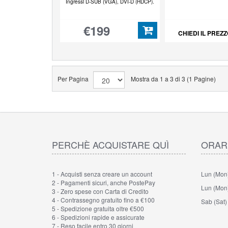
Ingressi D-SUB (VGA), DVI-D (HDCP).
€199
CHIEDI IL PREZ
Per Pagina
Mostra da 1 a 3 di 3 (1 Pagine)
PERCHÈ ACQUISTARE QUÌ
ORAR
1 - Acquisti senza creare un account
Lun (Mon) 
2 - Pagamenti sicuri, anche PostePay
Lun (Mon) 
3 - Zero spese con Carta di Credito
4 - Contrassegno gratuito fino a €100
Sab (Sat)
5 - Spedizione gratuita oltre €500
6 - Spedizioni rapide e assicurate
7 - Reso facile entro 30 giorni