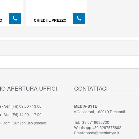
ZO
CHIEDI IL PREZZO
IO APERTURA UFFICI
CONTATTACI
- Ven (Fri)
09:00 - 13:00
MEDIA-BYTE
v.Ceccaroni,1 62019 Recanati
- Ven (Fri)
14:00 - 17:00
Tel:+39 0719690730
 - Dom (Sun)
chiuso (closed)
Whatsapp:+39 3287575802
Email: posta@mediabyte.it