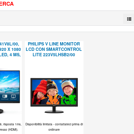
CERCA
41V8L/00,
PHILIPS V LINE MONITOR
1920 X 1080
LCD CON SMARTCONTROL
LED, 4 MS,
LITE 223V5LHSB2/00
9, risposta 1ms,
Disponibilità limitata - contattateci prima di
gresso (HDMI).
ordinare