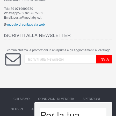
Tel:+39 0719690730
Whatsapp:+39 3287575802
Email: posta@mediabyte.it
modulo di contatto via web
ISCRIVITI ALLA NEWSLETTER
Ti comunichiamo le promozioni in anteprima e gli aggiornamenti al catalogo.
INVIA
CHI SIAMO
CONDIZIONI DI VENDITA
SPEDIZIONI
SERVIZI
ASSISTENZA CLIENTI
SOCIAL
PRIVACY
Per la tua