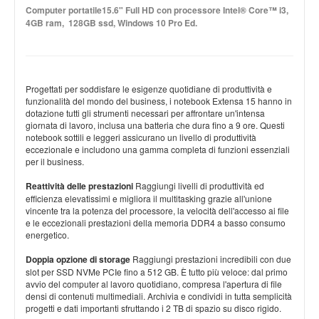
Computer portatile15.6" Full HD con processore Intel® Core™ i3,
4GB ram, 128GB ssd, Windows 10 Pro Ed.
Progettati per soddisfare le esigenze quotidiane di produttività e
funzionalità del mondo del business, i notebook Extensa 15 hanno in
dotazione tutti gli strumenti necessari per affrontare un'intensa
giornata di lavoro, inclusa una batteria che dura fino a 9 ore. Questi
notebook sottili e leggeri assicurano un livello di produttività
eccezionale e includono una gamma completa di funzioni essenziali
per il business.
Reattività delle prestazioni
Raggiungi livelli di produttività ed
efficienza elevatissimi e migliora il multitasking grazie all'unione
vincente tra la potenza del processore, la velocità dell'accesso ai file
e le eccezionali prestazioni della memoria DDR4 a basso consumo
energetico.
Doppia opzione di storage
Raggiungi prestazioni incredibili con due
slot per SSD NVMe PCIe fino a 512 GB. È tutto più veloce: dal primo
avvio del computer al lavoro quotidiano, compresa l'apertura di file
densi di contenuti multimediali. Archivia e condividi in tutta semplicità
progetti e dati importanti sfruttando i 2 TB di spazio su disco rigido.