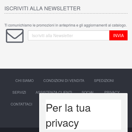
ISCRIVITI ALLA NEWSLETTER
Ti comunichiamo le promozioni in anteprima e gli aggiornamenti al catalogo.
INVIA
CHI SIAMO
CONDIZIONI DI VENDITA
SPEDIZIONI
SERVIZI
ASSISTENZA CLIENTI
SOCIAL
PRIVACY
Per la tua
CONTATTACI
MAPPA DEL SITO
ACCEDI
ACCOUNT
CARRELLO
privacy