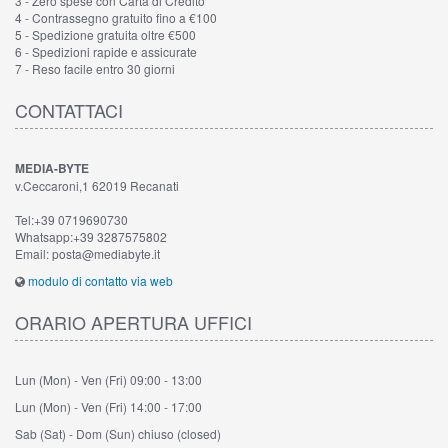
3 - Zero spese con Carta di Credito
4 - Contrassegno gratuito fino a €100
5 - Spedizione gratuita oltre €500
6 - Spedizioni rapide e assicurate
7 - Reso facile entro 30 giorni
CONTATTACI
MEDIA-BYTE
v.Ceccaroni,1 62019 Recanati
Tel:+39 0719690730
Whatsapp:+39 3287575802
Email: posta@mediabyte.it
modulo di contatto via web
ORARIO APERTURA UFFICI
Lun (Mon) - Ven (Fri)
09:00 - 13:00
Lun (Mon) - Ven (Fri)
14:00 - 17:00
Sab (Sat) - Dom (Sun)
chiuso (closed)