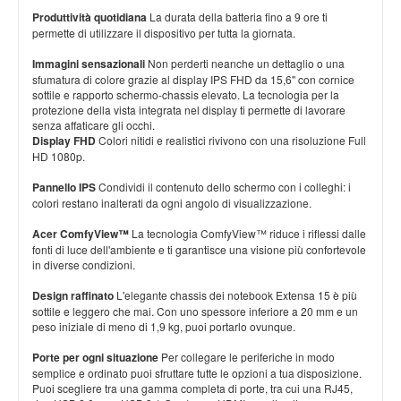
Produttività quotidiana
La durata della batteria fino a 9 ore ti
permette di utilizzare il dispositivo per tutta la giornata.
Immagini sensazionali
Non perderti neanche un dettaglio o una
sfumatura di colore grazie al display IPS FHD da 15,6" con cornice
sottile e rapporto schermo-chassis elevato. La tecnologia per la
protezione della vista integrata nel display ti permette di lavorare
senza affaticare gli occhi.
Display FHD
Colori nitidi e realistici rivivono con una risoluzione Full
HD 1080p.
Pannello IPS
Condividi il contenuto dello schermo con i colleghi: i
colori restano inalterati da ogni angolo di visualizzazione.
Acer ComfyView™
La tecnologia ComfyView™ riduce i riflessi dalle
fonti di luce dell'ambiente e ti garantisce una visione più confortevole
in diverse condizioni.
Design raffinato
L'elegante chassis dei notebook Extensa 15 è più
sottile e leggero che mai. Con uno spessore inferiore a 20 mm e un
peso iniziale di meno di 1,9 kg, puoi portarlo ovunque.
Porte per ogni situazione
Per collegare le periferiche in modo
semplice e ordinato puoi sfruttare tutte le opzioni a tua disposizione.
Puoi scegliere tra una gamma completa di porte, tra cui una RJ45,