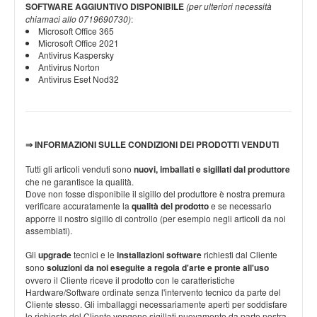
SOFTWARE AGGIUNTIVO DISPONIBILE
(per ulteriori necessità
chiamaci allo 0719690730)
:
Microsoft Office 365
Microsoft Office 2021
Antivirus Kaspersky
Antivirus Norton
Antivirus Eset Nod32
⇒ INFORMAZIONI SULLE CONDIZIONI DEI PRODOTTI VENDUTI
Tutti gli articoli venduti sono
nuovi, imballati e sigillati dal produttore
che ne garantisce la qualità.
Dove non fosse disponibile il sigillo del produttore è nostra premura
verificare accuratamente la
qualità del prodotto
e se necessario
apporre il nostro sigillo di controllo (per esempio negli articoli da noi
assemblati).
Gli
upgrade
tecnici e le
installazioni software
richiesti dal Cliente
sono
soluzioni da noi eseguite a regola d'arte e pronte all'uso
ovvero il Cliente riceve il prodotto con le caratteristiche
Hardware/Software ordinate senza l'intervento tecnico da parte del
Cliente stesso. Gli imballaggi necessariamente aperti per soddisfare
le richieste del Cliente vengono sigillati nuovamente da parte nostra