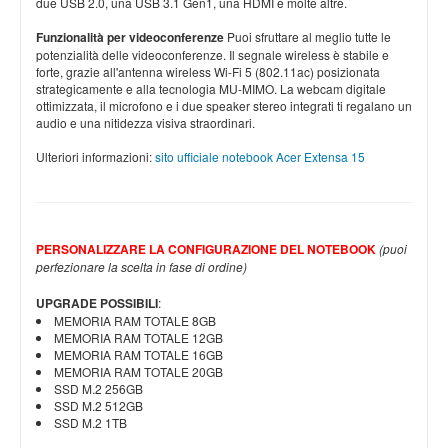
due USB 2.0, una USB 3.1 Gen1, una HDMI e molte altre.
Funzionalità per videoconferenze
Puoi sfruttare al meglio tutte le
potenzialità delle videoconferenze. Il segnale wireless è stabile e
forte, grazie all'antenna wireless Wi-Fi 5 (802.11ac) posizionata
strategicamente e alla tecnologia MU-MIMO. La webcam digitale
ottimizzata, il microfono e i due speaker stereo integrati ti regalano un
audio e una nitidezza visiva straordinari.
Ulteriori informazioni:
sito ufficiale notebook Acer Extensa 15
PERSONALIZZARE LA CONFIGURAZIONE DEL NOTEBOOK
(puoi
perfezionare la scelta in fase di ordine)
UPGRADE POSSIBILI
:
MEMORIA RAM TOTALE 8GB
MEMORIA RAM TOTALE 12GB
MEMORIA RAM TOTALE 16GB
MEMORIA RAM TOTALE 20GB
SSD M.2 256GB
SSD M.2 512GB
SSD M.2 1TB